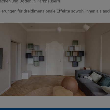
lächen und Böden in Parkhäusern
nierungen für dreidimensionale Effekte sowohl innen als a