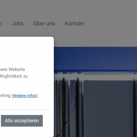
n
Jobs
Über uns
Kontakt
sere Website
öglichkeit zu
eting
(
Weitere Infos
)
Alle akzeptieren