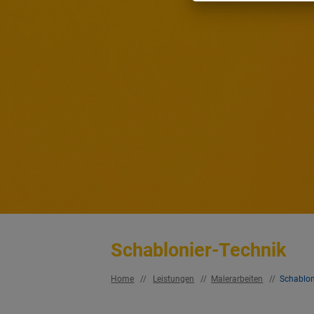
Schablonier-Technik
Home
//
Leistungen
//
Malerarbeiten
//
Schablon