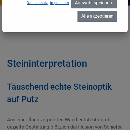
Auswahl speichern
Datenschutz
Impressum
Alle akzeptieren
Steininterpretation
Home
//
Leistungen
//
Malerarbeiten
//
Steininterpretation
Steininterpretation
Täuschend echte Steinoptik
auf Putz
Aus einer flach verputzten Wand entsteht durch
gezielte Gestaltung plötzlich die Illusion von Schiefer,