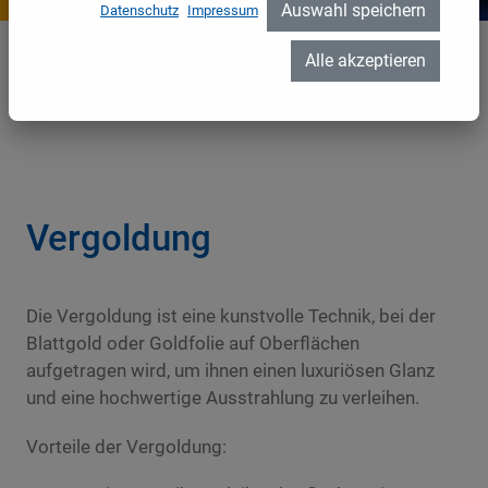
Auswahl speichern
Datenschutz
Impressum
Alle akzeptieren
Vergoldung
Home
//
Leistungen
//
Malerarbeiten
//
Vergoldung
Vergoldung
Die Vergoldung ist eine kunstvolle Technik, bei der
Blattgold oder Goldfolie auf Oberflächen
aufgetragen wird, um ihnen einen luxuriösen Glanz
und eine hochwertige Ausstrahlung zu verleihen.
Vorteile der Vergoldung: