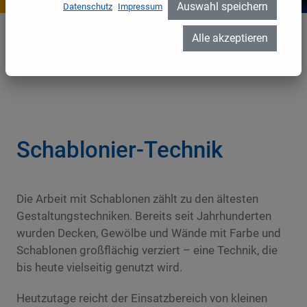
Auswahl speichern
Datenschutz
Impressum
Alle akzeptieren
Schablonier-Technik
Home
//
Leistungen
//
Malerarbeiten
//
Schablonier-Technik
Schablonier-Technik
Die Arbeit mit Schablonen zählt zu den ältesten
Gestaltungstechniken. Bereits seit Jahrhunderten
wurden Decken, Gewölbe und Wände mit Farbe und
Schablonen großflächig verziert – eine Technik, die
bis heute vielseitig genutzt wird.
Heutzutage reicht der Einsatzbereich von kleinen