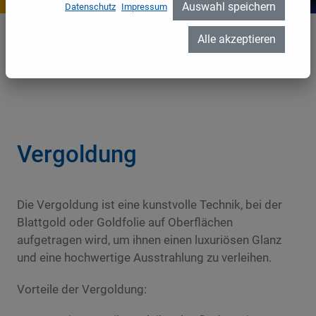
Auswahl speichern
Datenschutz
Impressum
Alle akzeptieren
Vergoldung
Home
//
Leistungen
//
Malerarbeiten
//
Vergoldung
Vergoldung
Die Vergoldung ist eine kunstvolle Technik, bei der
Blattgold oder Goldfolie auf Oberflächen
aufgetragen wird, um ihnen einen luxuriösen Glanz
und eine hochwertige Ausstrahlung zu verleihen.
Vorteile der Vergoldung: